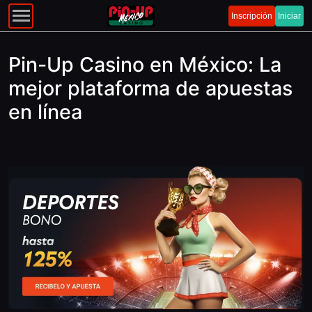
Inscripción
Iniciar
Pin-Up Casino en México: La
mejor plataforma de apuestas
en línea