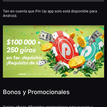
Ten en cuenta que Pin Up app solo está disponible para
Android.
Bonos y Promocionales
Casino ofrece diferentes promociones para nuevos y