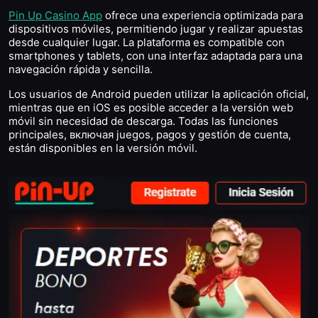
Pin Up Casino App
ofrece una experiencia optimizada para
dispositivos móviles, permitiendo jugar y realizar apuestas
desde cualquier lugar. La plataforma es compatible con
smartphones y tablets, con una interfaz adaptada para una
navegación rápida y sencilla.
Los usuarios de Android pueden utilizar la aplicación oficial,
mientras que en iOS es posible acceder a la versión web
móvil sin necesidad de descarga. Todas las funciones
principales, включая juegos, pagos y gestión de cuenta,
están disponibles en la versión móvil.