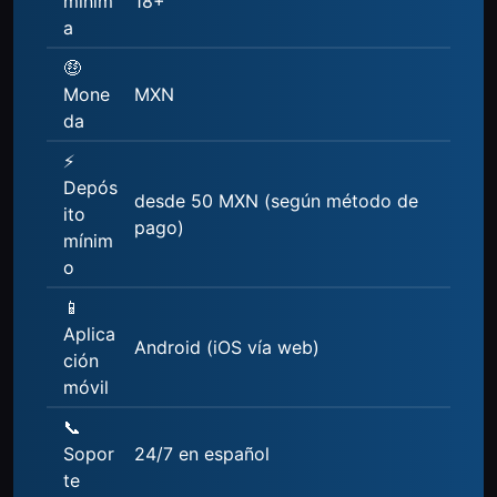
mínim
18+
a
🤑
Mone
MXN
da
⚡
Depós
desde 50 MXN (según método de
ito
pago)
mínim
o
📱
Aplica
Android (iOS vía web)
ción
móvil
📞
Sopor
24/7 en español
te