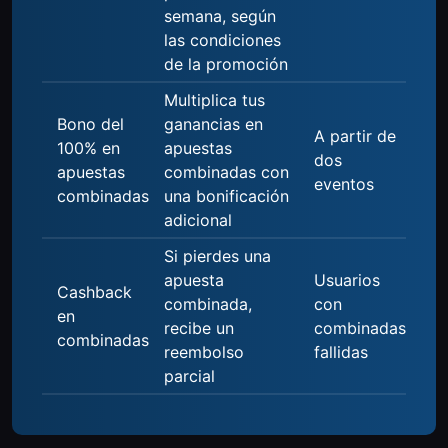
semana, según
las condiciones
de la promoción
Multiplica tus
Bono del
ganancias en
A partir de
100% en
apuestas
dos
apuestas
combinadas con
eventos
combinadas
una bonificación
adicional
Si pierdes una
apuesta
Usuarios
Cashback
combinada,
con
en
recibe un
combinadas
combinadas
reembolso
fallidas
parcial