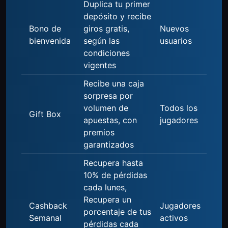
Duplica tu primer
depósito y recibe
Bono de
giros gratis,
Nuevos
bienvenida
según las
usuarios
condiciones
vigentes
Recibe una caja
sorpresa por
volumen de
Todos los
Gift Box
apuestas, con
jugadores
premios
garantizados
Recupera hasta
10% de pérdidas
cada lunes,
Recupera un
Cashback
Jugadores
porcentaje de tus
Semanal
activos
pérdidas cada