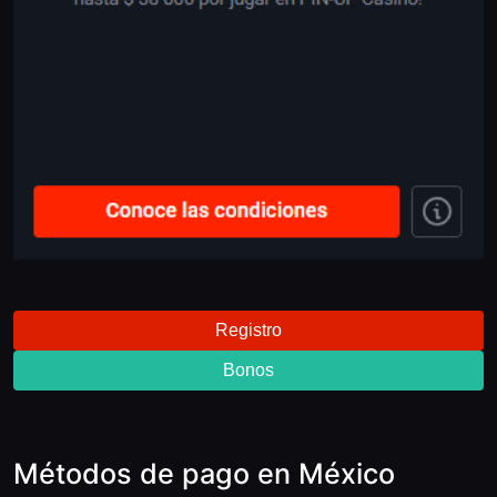
Registro
Bonos
Métodos de pago en México