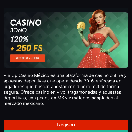
Pin Up Casino México es una plataforma de casino online y
apuestas deportivas que opera desde 2016, enfocada en
jugadores que buscan apostar con dinero real de forma
segura. Ofrece casino en vivo, tragamonedas y apuestas
deportivas, con pagos en MXN y métodos adaptados al
mercado mexicano.
Registro