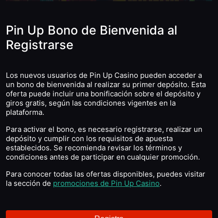
Pin Up Bono de Bienvenida al
Registrarse
Los nuevos usuarios de Pin Up Casino pueden acceder a
un bono de bienvenida al realizar su primer depósito. Esta
oferta puede incluir una bonificación sobre el depósito y
giros gratis, según las condiciones vigentes en la
plataforma.
Para activar el bono, es necesario registrarse, realizar un
depósito y cumplir con los requisitos de apuesta
establecidos. Se recomienda revisar los términos y
condiciones antes de participar en cualquier promoción.
Para conocer todas las ofertas disponibles, puedes visitar
la sección de
promociones de Pin Up Casino
.