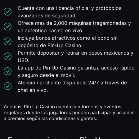
Cuenta con una licencia oficial y protocolos
avanzados de seguridad.
Ofrece más de 2,000 máquinas tragamonedas y
un auténtico casino en vivo.
Incluye bonos atractivos como el bono sin
depósito de Pin-Up Casino.
Permite depositar y retirar en pesos mexicanos y
USD.
La app de Pin Up Casino garantiza acceso rápido
y seguro desde el móvil.
Atención al cliente disponible 24/7 a través de
chat en vivo.
Además, Pin Up Casino cuenta con torneos y eventos
regulares donde los jugadores pueden participar y acceder
a premios según las condiciones vigentes.