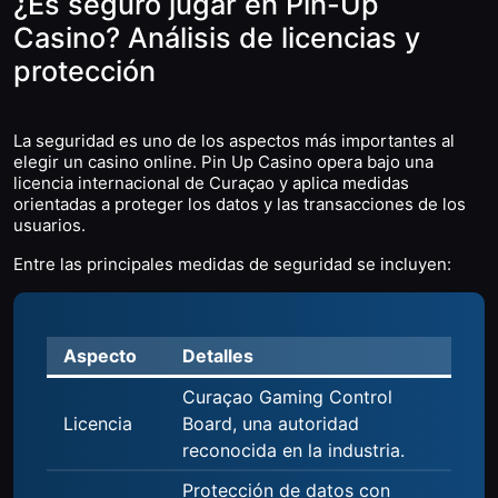
¿Es seguro jugar en Pin-Up
Casino? Análisis de licencias y
protección
La seguridad es uno de los aspectos más importantes al
elegir un casino online. Pin Up Casino opera bajo una
licencia internacional de Curaçao y aplica medidas
orientadas a proteger los datos y las transacciones de los
usuarios.
Entre las principales medidas de seguridad se incluyen:
Aspecto
Detalles
Curaçao Gaming Control
Licencia
Board, una autoridad
reconocida en la industria.
Protección de datos con