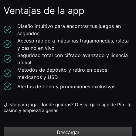
Ventajas de la app
Diseño intuitivo para encontrar tus juegos en
segundos
Acceso rápido a máquinas tragamonedas, ruleta
y casino en vivo
Seguridad total con cifrado avanzado y licencia
oficial
Métodos de depósito y retiro en pesos
mexicanos y USD
Alertas de bono y promociones exclusivas
¿Listo para jugar donde quieras? Descarga la app de Pin Up
casino y empieza a ganar.
Descargar