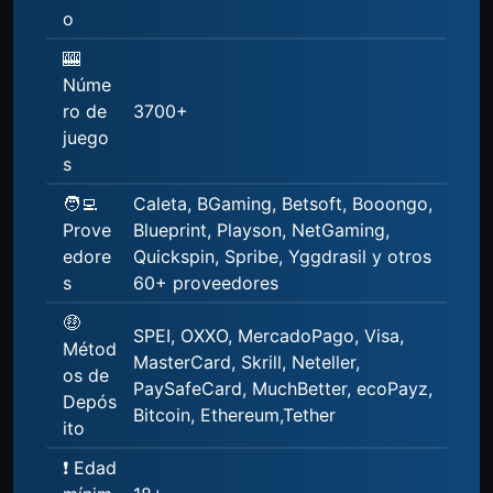
o
🎰
Núme
ro de
3700+
juego
s
🧑‍💻
Caleta, BGaming, Betsoft, Booongo,
Prove
Blueprint, Playson, NetGaming,
edore
Quickspin, Spribe, Yggdrasil y otros
s
60+ proveedores
🤑
SPEI, OXXO, MercadoPago, Visa,
Métod
MasterCard, Skrill, Neteller,
os de
PaySafeCard, MuchBetter, ecoPayz,
Depós
Bitcoin, Ethereum,Tether
ito
❗ Edad